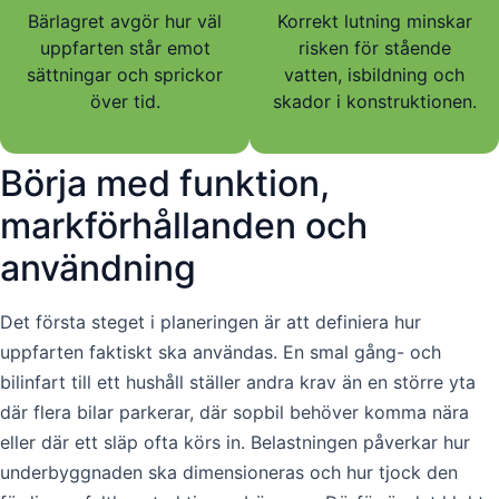
Bärlagret avgör hur väl
Korrekt lutning minskar
uppfarten står emot
risken för stående
sättningar och sprickor
vatten, isbildning och
över tid.
skador i konstruktionen.
Börja med funktion,
markförhållanden och
användning
Det första steget i planeringen är att definiera hur
uppfarten faktiskt ska användas. En smal gång- och
bilinfart till ett hushåll ställer andra krav än en större yta
där flera bilar parkerar, där sopbil behöver komma nära
eller där ett släp ofta körs in. Belastningen påverkar hur
underbyggnaden ska dimensioneras och hur tjock den