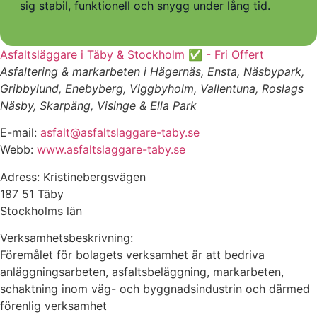
sig stabil, funktionell och snygg under lång tid.
Asfaltsläggare i Täby & Stockholm ✅ - Fri Offert
Asfaltering & markarbeten i Hägernäs, Ensta, Näsbypark,
Gribbylund, Enebyberg, Viggbyholm, Vallentuna, Roslags
Näsby, Skarpäng, Visinge & Ella Park
E-mail:
asfalt@asfaltslaggare-taby.se
Webb:
www.asfaltslaggare-taby.se
Adress: Kristinebergsvägen
187 51 Täby
Stockholms län
Verksamhetsbeskrivning:
Föremålet för bolagets verksamhet är att bedriva
anläggningsarbeten, asfaltsbeläggning, markarbeten,
schaktning inom väg- och byggnadsindustrin och därmed
förenlig verksamhet