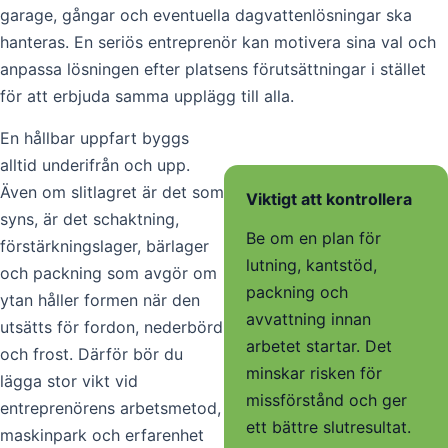
garage, gångar och eventuella dagvattenlösningar ska
hanteras. En seriös entreprenör kan motivera sina val och
anpassa lösningen efter platsens förutsättningar i stället
för att erbjuda samma upplägg till alla.
En hållbar uppfart byggs
alltid underifrån och upp.
Även om slitlagret är det som
Viktigt att kontrollera
syns, är det schaktning,
Be om en plan för
förstärkningslager, bärlager
lutning, kantstöd,
och packning som avgör om
packning och
ytan håller formen när den
avvattning innan
utsätts för fordon, nederbörd
arbetet startar. Det
och frost. Därför bör du
minskar risken för
lägga stor vikt vid
missförstånd och ger
entreprenörens arbetsmetod,
ett bättre slutresultat.
maskinpark och erfarenhet