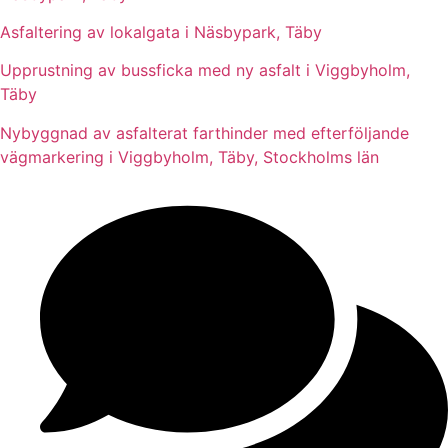
Asfaltering av lokalgata i Näsbypark, Täby
Upprustning av bussficka med ny asfalt i Viggbyholm,
Täby
Nybyggnad av asfalterat farthinder med efterföljande
vägmarkering i Viggbyholm, Täby, Stockholms län