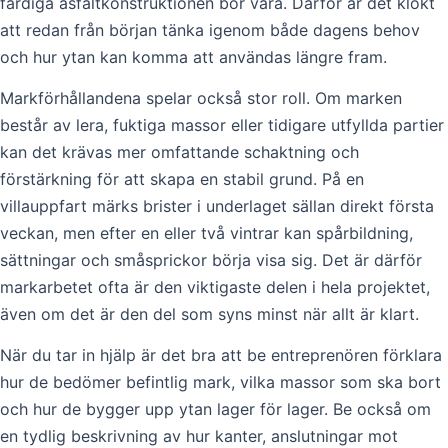
färdiga asfaltkonstruktionen bör vara. Därför är det klokt
att redan från början tänka igenom både dagens behov
och hur ytan kan komma att användas längre fram.
Markförhållandena spelar också stor roll. Om marken
består av lera, fuktiga massor eller tidigare utfyllda partier
kan det krävas mer omfattande schaktning och
förstärkning för att skapa en stabil grund. På en
villauppfart märks brister i underlaget sällan direkt första
veckan, men efter en eller två vintrar kan spårbildning,
sättningar och småsprickor börja visa sig. Det är därför
markarbetet ofta är den viktigaste delen i hela projektet,
även om det är den del som syns minst när allt är klart.
När du tar in hjälp är det bra att be entreprenören förklara
hur de bedömer befintlig mark, vilka massor som ska bort
och hur de bygger upp ytan lager för lager. Be också om
en tydlig beskrivning av hur kanter, anslutningar mot