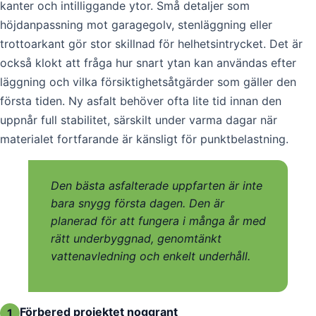
kanter och intilliggande ytor. Små detaljer som
höjdanpassning mot garagegolv, stenläggning eller
trottoarkant gör stor skillnad för helhetsintrycket. Det är
också klokt att fråga hur snart ytan kan användas efter
läggning och vilka försiktighetsåtgärder som gäller den
första tiden. Ny asfalt behöver ofta lite tid innan den
uppnår full stabilitet, särskilt under varma dagar när
materialet fortfarande är känsligt för punktbelastning.
Den bästa asfalterade uppfarten är inte
bara snygg första dagen. Den är
planerad för att fungera i många år med
rätt underbyggnad, genomtänkt
vattenavledning och enkelt underhåll.
Förbered projektet noggrant
1