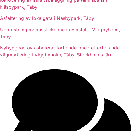
Renovering av asfaltsbeläggning på tennisbana i
Näsbypark, Täby
Asfaltering av lokalgata i Näsbypark, Täby
Upprustning av bussficka med ny asfalt i Viggbyholm,
Täby
Nybyggnad av asfalterat farthinder med efterföljande
vägmarkering i Viggbyholm, Täby, Stockholms län