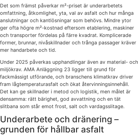
Det som främst påverkar m²-priset är underarbetets
omfattning, åtkomlighet, yta, val av asfalt och hur många
anslutningar och kantlösningar som behövs. Mindre ytor
ger ofta högre m²-kostnad eftersom etablering, maskiner
och transporter fördelas på färre kvadrat. Komplicerade
former, brunnar, nivåskillnader och trånga passager kräver
mer handarbete och tid.
Under 2025 påverkas upphandlingar även av material- och
miljökrav. AMA Anläggning 23 ligger till grund för
fackmässigt utförande, och branschens klimatkrav driver
fram lågtemperaturasfalt och ökat återvinningsinnehåll.
Det kan ge skillnader i metod och logistik, men målet är
densamma: rätt bärighet, god avvattning och en tät
slitbana som står emot frost, salt och vardagsslitage.
Underarbete och dränering –
grunden för hållbar asfalt