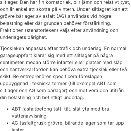
slitlager. Den har fin kornstorlek, blir jämn och relativt tyst,
och är enkel att skotta på vintern. Under slitlagret kan ett
grövre bärlager av asfalt (AG) användas vid högre
belastning eller där grunden behöver förstärkning.
Fraktionen (stenstorleken) väljs efter användning och
underlagets bärighet.
Tjockleken anpassas efter trafik och underlag. En normal
garageuppfart klarar sig med ett slitlager på några
centimeter, medan större infarter eller platser med släp
och hantverkarfordon kan behöva extra tjocklek eller två
skikt. Be entreprenören specificera föreslagen
uppbyggnad i tekniska termer (till exempel ABT som
slitlager och AG som bärlager) och motivera den utifrån
din belastning och befintligt underlag.
ABT (asfaltbetong tät): tät, slät yta med bra
vattenavvisning.
AG (asfaltgrus): grövre, bärande lager som tar upp
laster.