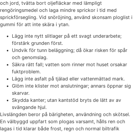
och jord, tvätta bort oljefläckar med lämpligt
rengöringsmedel och laga mindre sprickor i tid med
sprickförsegling. Vid snöröjning, använd skonsam ploglist i
gummi för att inte skära i ytan.
Lägg inte nytt slitlager på ett svagt underarbete;
förstärk grunden först.
Undvik för tunn beläggning; då ökar risken för spår
och genomslag.
Säkra rätt fall; vatten som rinner mot huset orsakar
fuktproblem.
Lägg inte asfalt på tjälad eller vattenmättad mark.
Glöm inte klister mot anslutningar; annars öppnar sig
skarvar.
Skydda kanter; utan kantstöd bryts de lätt av av
svängande hjul.
Livslängden beror på bärigheten, användning och skötsel.
En välbyggd uppfart som plogas varsamt, hålls ren och
lagas i tid klarar både frost, regn och normal biltrafik