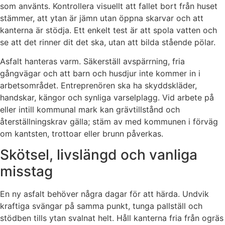
som använts. Kontrollera visuellt att fallet bort från huset
stämmer, att ytan är jämn utan öppna skarvar och att
kanterna är stödja. Ett enkelt test är att spola vatten och
se att det rinner dit det ska, utan att bilda stående pölar.
Asfalt hanteras varm. Säkerställ avspärrning, fria
gångvägar och att barn och husdjur inte kommer in i
arbetsområdet. Entreprenören ska ha skyddskläder,
handskar, kängor och synliga varselplagg. Vid arbete på
eller intill kommunal mark kan grävtillstånd och
återställningskrav gälla; stäm av med kommunen i förväg
om kantsten, trottoar eller brunn påverkas.
Skötsel, livslängd och vanliga
misstag
En ny asfalt behöver några dagar för att härda. Undvik
kraftiga svängar på samma punkt, tunga pallställ och
stödben tills ytan svalnat helt. Håll kanterna fria från ogräs