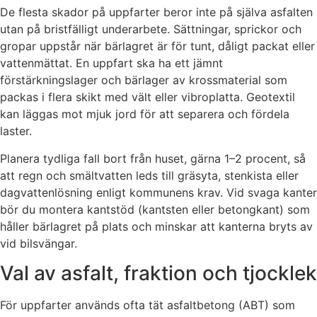
De flesta skador på uppfarter beror inte på själva asfalten
utan på bristfälligt underarbete. Sättningar, sprickor och
gropar uppstår när bärlagret är för tunt, dåligt packat eller
vattenmättat. En uppfart ska ha ett jämnt
förstärkningslager och bärlager av krossmaterial som
packas i flera skikt med vält eller vibroplatta. Geotextil
kan läggas mot mjuk jord för att separera och fördela
laster.
Planera tydliga fall bort från huset, gärna 1–2 procent, så
att regn och smältvatten leds till gräsyta, stenkista eller
dagvattenlösning enligt kommunens krav. Vid svaga kanter
bör du montera kantstöd (kantsten eller betongkant) som
håller bärlagret på plats och minskar att kanterna bryts av
vid bilsvängar.
Val av asfalt, fraktion och tjocklek
För uppfarter används ofta tät asfaltbetong (ABT) som